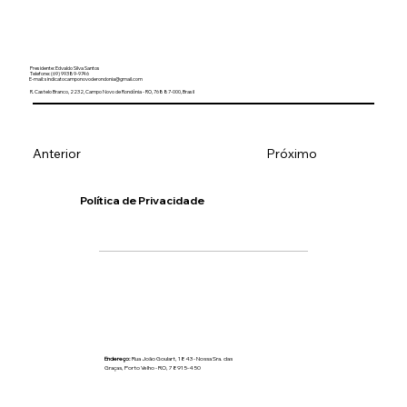
Presidente: Edvaldo Silva Santos
Telefone: (69) 99389-9746
E-mail:
sindicatocamponovoderondonia@gmail.com
R. Castelo Branco, 2232, Campo Novo de Rondônia - RO, 76887-000, Brasil
Anterior
Próximo
Política de Privacidade
Endereço:
Rua João Goulart, 1843 - Nossa Sra. das
Graças, Porto Velho - RO, 78915-450