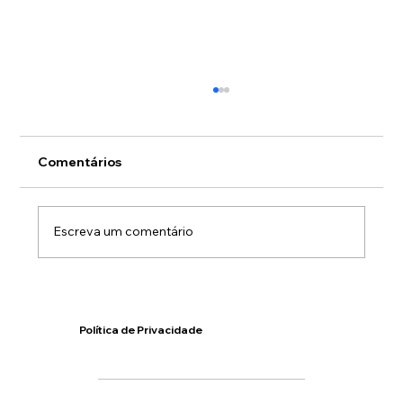
Comentários
Escreva um comentário
Sistema FAPERON/Senar transforma
estande em espaço de oportunidades
Política de Privacidade
para produtores rurais na Rondônia
Rural Show