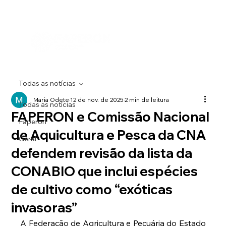
SENAR RONDÔNIA
IPAGRO
SINDICATOS RUR
Menu
Todas as notícias
Maria Odete
12 de nov. de 2025
2 min de leitura
Todas as notícias
FAPERON e Comissão Nacional
Faperon
de Aquicultura e Pesca da CNA
Geral
defendem revisão da lista da
CONABIO que inclui espécies
de cultivo como “exóticas
invasoras”
A Federação de Agricultura e Pecuária do Estado 